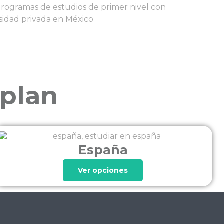
 programas de estudios de primer nivel con
rsidad privada en México
 plan
España
Ver opciones