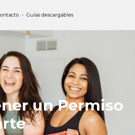
ontacto
Guías descargables
ener un Permiso
arte