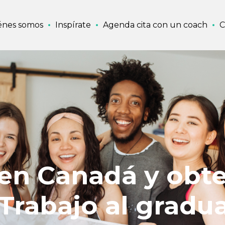
énes somos
Inspírate
Agenda cita con un coach
C
en Canadá y obt
Trabajo al gradu