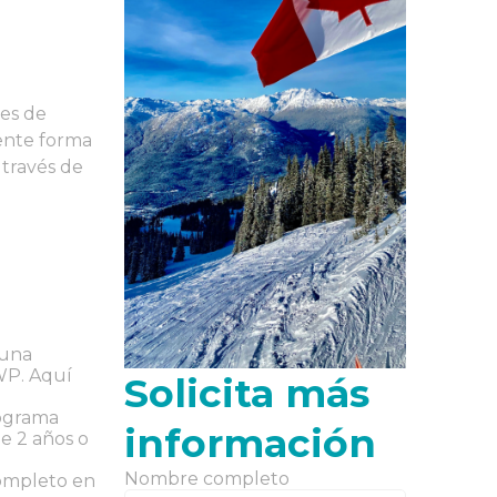
les de
lente forma
a través de
 una
WP. Aquí
Solicita más
rograma
información
e 2 años o
Nombre completo
ompleto en