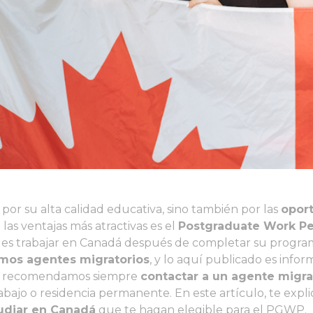
por su alta calidad educativa, sino también por las
opor
as ventajas más atractivas es el
Postgraduate Work Pe
nales trabajar en Canadá después de completar su progr
omos agentes migratorios
, y lo aquí publicado es infor
 Te recomendamos siempre
contactar a un agente migra
bajo o residencia permanente. En este artículo, te expl
udiar en Canadá
que te hagan elegible para el PGWP.