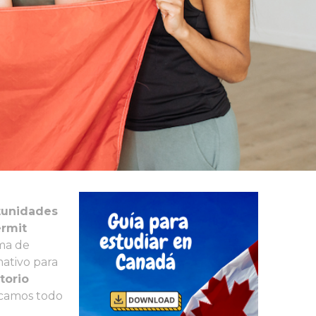
tunidades
rmit
ama de
mativo para
torio
icamos todo