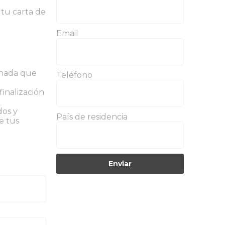
 tu carta de
Email
gnada que
Teléfono
inalización
dos y
País de residencia
e tus
Enviar