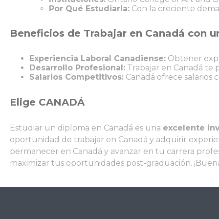
Por Qué Estudiarla:
Con la creciente deman
Beneficios de Trabajar en Canadá con
Experiencia Laboral Canadiense:
Obtener exper
Desarrollo Profesional:
Trabajar en Canadá te pe
Salarios Competitivos:
Canadá ofrece salarios c
Elige CANADÁ
Estudiar un diploma en Canadá es una
excelente inv
oportunidad de trabajar en Canadá y adquirir experi
permanecer en Canadá y avanzar en tu carrera profes
maximizar tus oportunidades post-graduación. ¡Bue