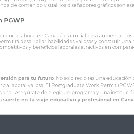
da de contenido visual, los diseñadores gráficos son ese
 un PGWP
iencia laboral en Canadá es crucial para aumentar tus 
rmitirá desarrollar habilidades valiosas y construir una
ompetitivos y beneficios laborales atractivos en compar
ersión para tu futuro
. No solo recibirás una educación 
encia laboral valiosa. El Postgraduate Work Permit (PGW
ional. Asegúrate de elegir un programa y una instituci
na
suerte en tu viaje educativo y profesional en Cana