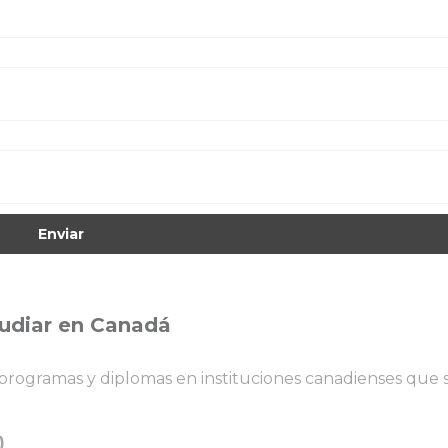
Enviar
udiar en Canadá
rogramas y diplomas en instituciones canadienses que s
)