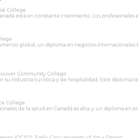
al College
Canadá está en constante crecimiento. Los profesional
llege
ercio global, un diploma en negocios internacionales t
couver Community College
su industria turística y de hospitalidad. Este diploma te
ce College
nales de la salud en Canadá es alta, y un diploma en en
sign (OCAD), Emily Carr University of Art + Design