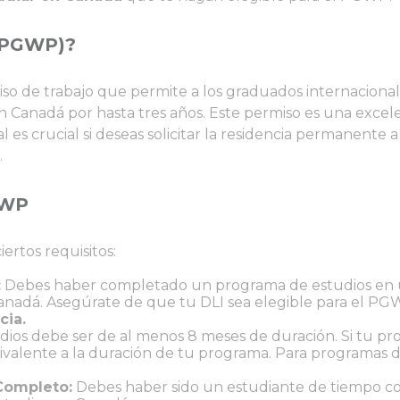
 (PGWP)?
so de trabajo que permite a los graduados internaciona
en Canadá por hasta tres años. Este permiso es una exce
ual es crucial si deseas solicitar la residencia permanente 
.
GWP
ertos requisitos:
:
Debes haber completado un programa de estudios en
Canadá. Asegúrate de que tu DLI sea elegible para el PG
cia.
ios debe ser de al menos 8 meses de duración. Si tu p
ivalente a la duración de tu programa. Para programas d
Completo:
Debes haber sido un estudiante de tiempo c