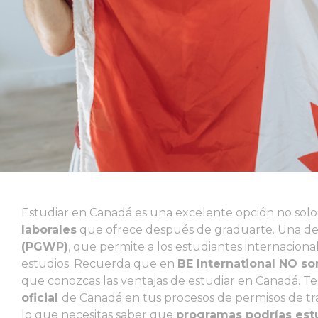
Estudiar en Canadá es una excelente opción no solo 
laborales
que ofrece después de graduarte. Una de l
(PGWP)
, que permite a los estudiantes internacio
estudios. Recuerda que en
BE International NO s
que conozcas las ventajas de estudiar en Canadá.
oficial
de Canadá en tus procesos de permisos de tra
lo que necesitas saber que
programas podrías est