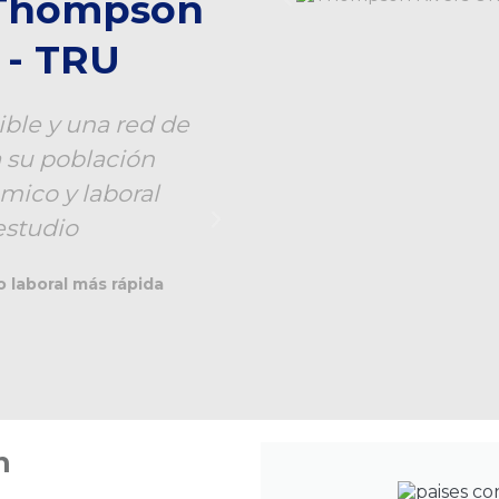
 Thompson
 - TRU
ible y una red de
Kamloops es la terc
a su población
Columbia, fuera de
mico y laboral
estilo de vida relaj
estudio
2,000 
 laboral más rápida
Kamlo
n