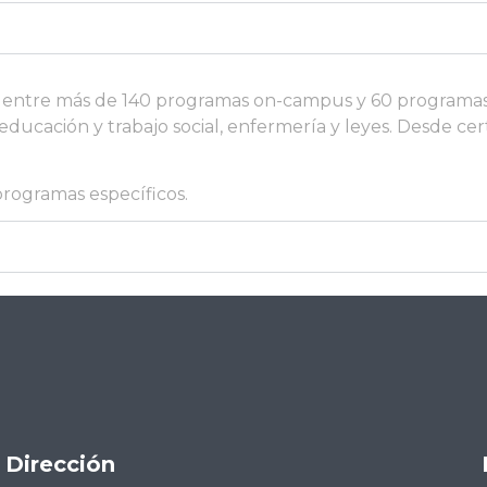
entre más de 140 programas on-campus y 60 programas Op
educación y trabajo social, enfermería y leyes. Desde cer
programas específicos.
Dirección