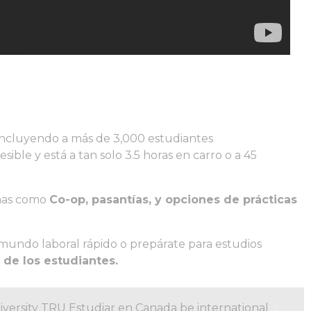
 incluyendo a más de 3,000 estudiantes
ble y está a tan solo 3.5 horas en carro o a 45
amas como
Co-op, pasantías, y opciones de prácticas
 mundo laboral rápido o prepárate para estudios
 de los estudiantes.