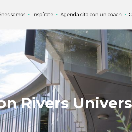
énes somos
Inspírate
Agenda cita con un coach
C
 Rivers Univers