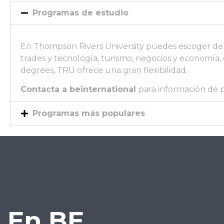
Programas de estudio
En Thompson Rivers University puedes escoger de 
trades y tecnología, turismo, negocios y economía, 
degrees, TRU ofrece una gran flexibilidad.
Contacta a beinternational
para información de 
Programas más populares
En BE