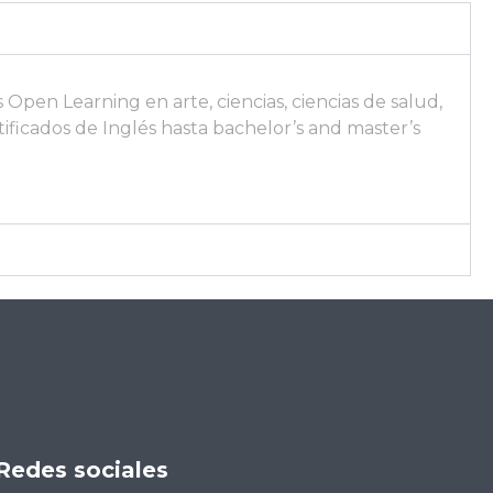
en Learning en arte, ciencias, ciencias de salud,
tificados de Inglés hasta bachelor’s and master’s
Redes sociales