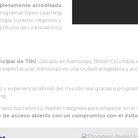
mpletamente acreditada
programas Open Learning
logía, turismo, negocios y
 títulos de Licenciatura y
ncipal de TRU
, ubicado en Kamloops, British Columbia,
 espectacular, Kamloops es una ciudad acogedora y accesi
io y experiencia laboral del mundo real gracias a progr
ng.
, hasta bachelor’s y master’s degrees para empezar en el
n de acceso abierto con un compromiso con el éxito